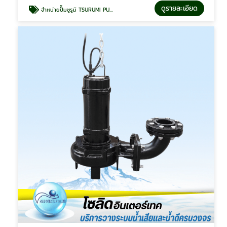
ดูรายละเอียด
จำหน่ายปั๊มซูรูมิ TSURUMI PUMP