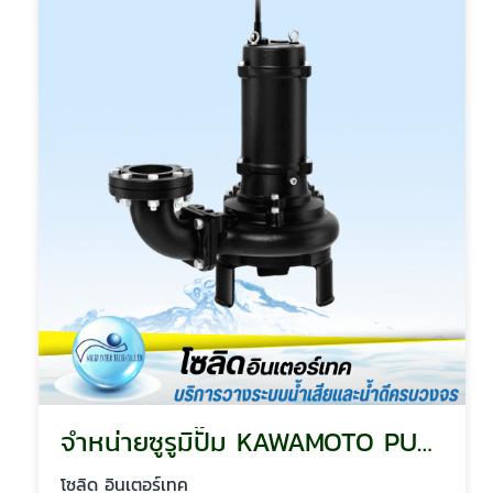
จำหน่ายซูรูมิปั๊ม KAWAMOTO PUMP ปั้มน้ำ
โซลิด อินเตอร์เทค