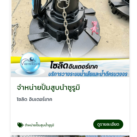
จำหน่ายปั๊มสูบน้ำซูรูมิ
โซลิด อินเตอร์เทค
ดูรายละเอียด
จำหน่ายปั๊มสูบน้ำซูรูมิ