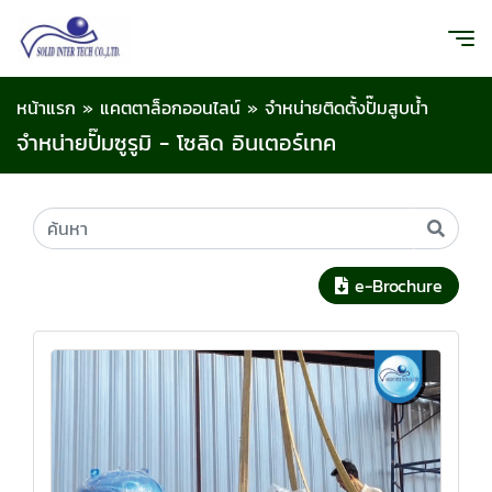
หน้าแรก
»
แคตตาล็อกออนไลน์
»
จำหน่ายติดตั้งปั๊มสูบน้ำ
จำหน่ายปั๊มซูรูมิ - โซลิด อินเตอร์เทค
e-Brochure