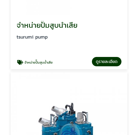
จำหน่ายปั๊มสูบน้ำเสีย
tsurumi pump
ดูรายละเอียด
จำหน่ายปั๊มสูบน้ำเสีย