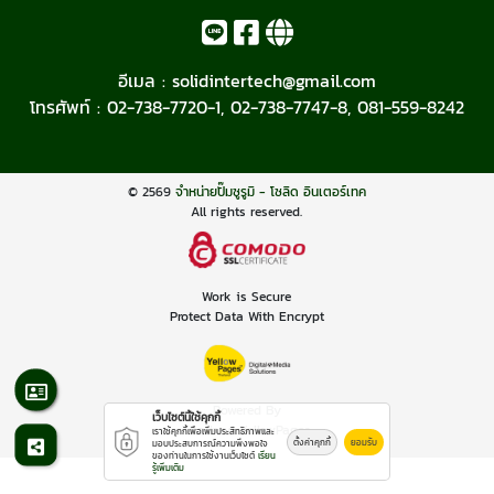
อีเมล :
solidintertech@gmail.com
โทรศัพท์ :
02-738-7720-1
,
02-738-7747-8
,
081-559-8242
© 2569
จำหน่ายปั๊มซูรูมิ - โซลิด อินเตอร์เทค
All rights reserved.
Work is Secure
Protect Data With Encrypt
Powered By
เว็บไซต์นี้ใช้คุกกี้
Thailand YellowPages
เราใช้คุกกี้เพื่อเพิ่มประสิทธิภาพและ
ตั้งค่าคุกกี้
ยอมรับ
มอบประสบการณ์ความพึงพอใจ
ของท่านในการใช้งานเว็บไซต์
เรียน
รู้เพิ่มเติม