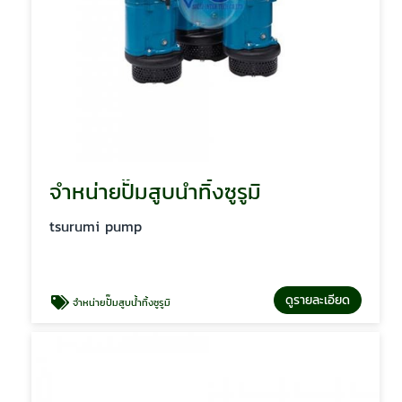
จำหน่ายปั๊มสูบน้ำทิ้งซูรูมิ
tsurumi pump
ดูรายละเอียด
จำหน่ายปั๊มสูบน้ำทิ้งซูรูมิ