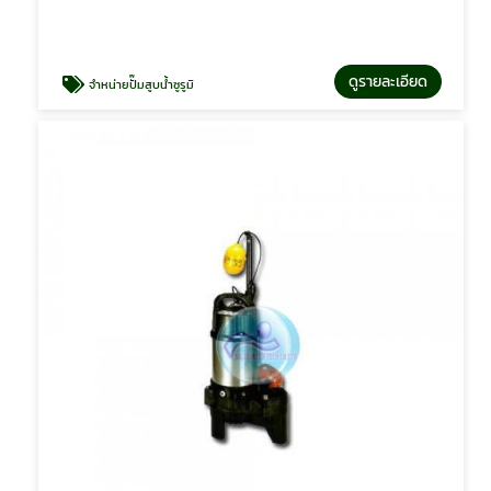
ดูรายละเอียด
จำหน่ายปั๊มสูบน้ำซูรูมิ