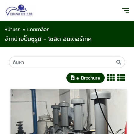
หน้าแรก
»
แคตตาล็อก
จำหน่ายปั๊มซูรูมิ - โซลิด อินเตอร์เทค
e-Brochure