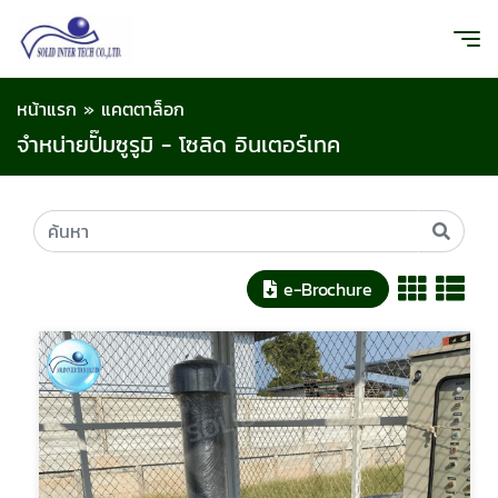
หน้าแรก
»
แคตตาล็อก
จำหน่ายปั๊มซูรูมิ - โซลิด อินเตอร์เทค
e-Brochure